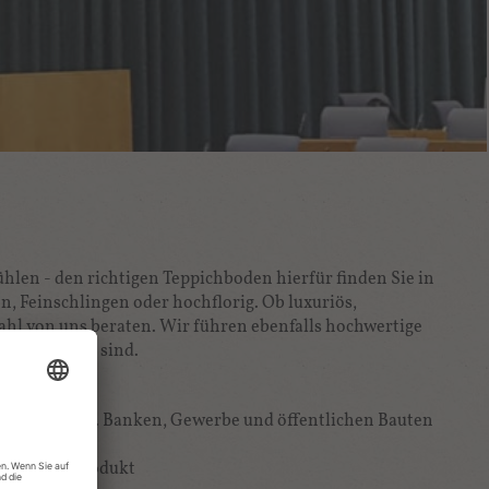
len - den richtigen Teppichboden hierfür finden Sie in
, Feinschlingen oder hochflorig. Ob luxuriös,
wahl von uns beraten. Wir führen ebenfalls hochwertige
eln versehen sind.
llern - bspw. Banken, Gewerbe und öffentlichen Bauten
ekoratives Produkt