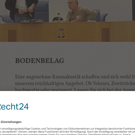
BODENBELAG
Eine angenehme Raumakustik schaffen und sich wohl füh
unserem reichhaltigen Angebot. Ob Velours, Zweitrücken
hochwertig oder preiswert. Lassen Sie sich bei der Aus
Teppichböden für Allergiker, die mit speziellen Prüfsieg
Die Leistungen im Bereich "Bodenbelag" im Einzelnen:
gewebter Teppichboden von einheimischen Herste
Linoleum - bspw. für Arztpraxen und Schulen
Filzbelag (wie Kugelgarn) - ist generell ein sehr d