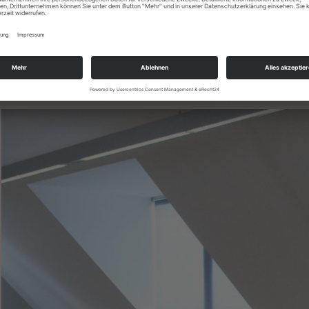
PVC-Beläge - bspw. für öffentliche Objekte
CV-Beläge und Laminat - werden vor allem im Wo
Designenbeläge (wie Domestic) - gewährleistet hoh